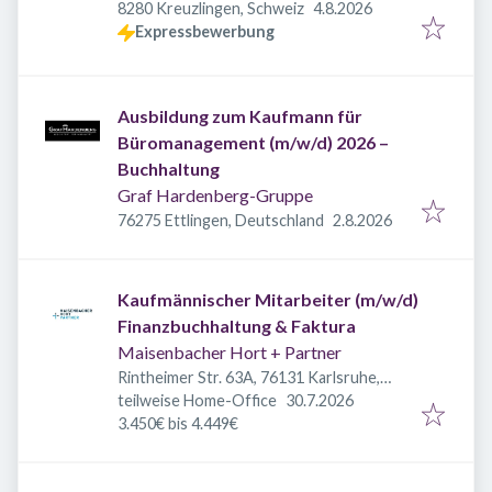
Veröffentlicht
:
8280 Kreuzlingen, Schweiz
4.8.2026
Expressbewerbung
Ausbildung zum Kaufmann für
Büromanagement (m/w/d) 2026 –
Buchhaltung
Graf Hardenberg-Gruppe
Veröffentlicht
:
76275 Ettlingen, Deutschland
2.8.2026
Kaufmännischer Mitarbeiter (m/w/d)
Finanzbuchhaltung & Faktura
Maisenbacher Hort + Partner
Rintheimer Str. 63A, 76131 Karlsruhe,
Veröffentlicht
:
Deutschland
teilweise Home-Office
30.7.2026
3.450€ bis 4.449€