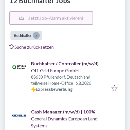
12 Buchhalter Jobs
Jetzt Job-Alarm aktivieren!
Buchhalter
Suche zurücksetzen
Buchhalter / Controller (m/w/d)
Off-Grid Europe GmbH
88630 Pfullendorf, Deutschland
Veröffentlicht
:
teilweise Home-Office
6.8.2026
Expressbewerbung
Cash Manager (m/w/d) | 100%
General Dynamics European Land
Systems