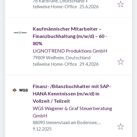
76 Karlsruhe, Deutschland
+
Veröffentlicht
:
teilweise Home-Office
25.6.2026
Kaufmännischer Mitarbeiter –
Finanzbuchhaltung (m/w/d) – 60 -
80%
LIGNOTREND Produktions GmbH
79809 Weilheim, Deutschland
Veröffentlicht
:
teilweise Home-Office
29.4.2026
Finanz- /Bilanzbuchhalter mit SAP-
HANA Kenntnissen (m/w/d) in
Vollzeit / Teilzeit
WGS Wagener & Graf Steuerberatung
GmbH
88090 Immenstaad am Bodensee,
Veröffentlicht
:
Deutschland
9.12.2025