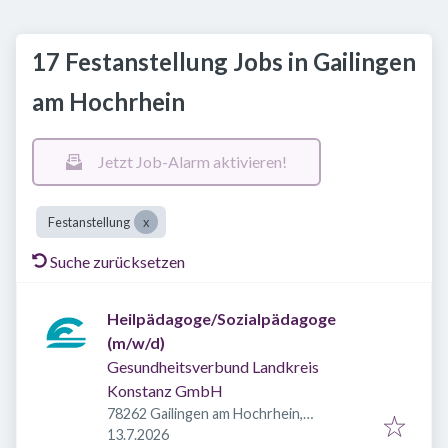
17 Festanstellung Jobs in Gailingen
am Hochrhein
Jetzt Job-Alarm aktivieren!
Festanstellung
Suche zurücksetzen
Heilpädagoge/Sozialpädagoge
(m/w/d)
Gesundheitsverbund Landkreis
Konstanz GmbH
78262 Gailingen am Hochrhein,
Veröffentlicht
:
Deutschland
13.7.2026