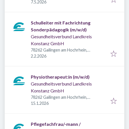
Veröffentlicht
:
Deutschland
7.5.2026
Schulleiter mit Fachrichtung
Sonderpädagogik (m/w/d)
Gesundheitsverbund Landkreis
Konstanz GmbH
78262 Gailingen am Hochrhein,
Veröffentlicht
:
Deutschland
2.2.2026
Physiotherapeut:in (m/w/d)
Gesundheitsverbund Landkreis
Konstanz GmbH
78262 Gailingen am Hochrhein,
Veröffentlicht
:
Deutschland
15.1.2026
Pflegefachfrau/-mann /