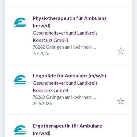
Physiotherapeutin für Ambulanz
(m/w/d)
Gesundheitsverbund Landkreis
Konstanz GmbH
78262 Gailingen am Hochrhein,
Veröffentlicht
:
Deutschland
7.7.2026
Logopäde für Ambulanz (m/w/d)
Gesundheitsverbund Landkreis
Konstanz GmbH
78262 Gailingen am Hochrhein,
Veröffentlicht
:
Deutschland
25.6.2026
Ergotherapeutin für Ambulanz
(m/w/d)