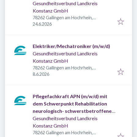
Gesundheitsverbund Landkreis
Konstanz GmbH
78262 Gailingen am Hochrhein,
Veröffentlicht
:
Deutschland
24.6.2026
Elektriker/Mechatroniker (m/w/d)
Gesundheitsverbund Landkreis
Konstanz GmbH
78262 Gailingen am Hochrhein,
Veröffentlicht
:
Deutschland
8.6.2026
Pflegefachkraft APN (m/w/d) mit
dem Schwerpunkt Rehabilitation
neurologisch- schwerstbetroffene
Kinder, Jugendliche und junge
Gesundheitsverbund Landkreis
Erwachsene
Konstanz GmbH
78262 Gailingen am Hochrhein,