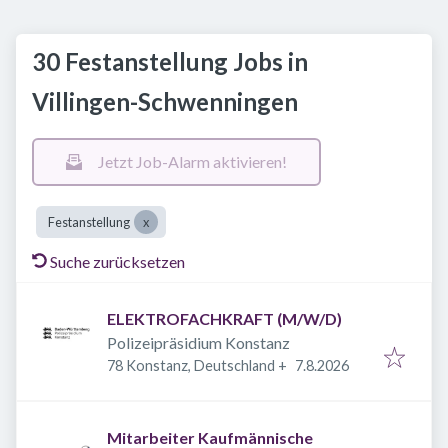
30 Festanstellung Jobs in
Villingen-Schwenningen
Jetzt Job-Alarm aktivieren!
Festanstellung
Suche zurücksetzen
ELEKTROFACHKRAFT (M/W/D)
Polizeipräsidium Konstanz
Veröffentlicht
:
78 Konstanz, Deutschland
+
7.8.2026
Mitarbeiter Kaufmännische