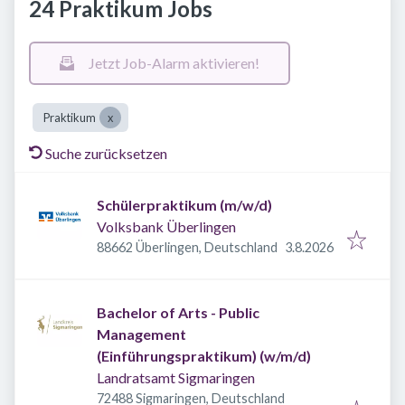
24 Praktikum Jobs
Jetzt Job-Alarm aktivieren!
Praktikum
Suche zurücksetzen
Schülerpraktikum (m/w/d)
Volksbank Überlingen
Veröffentlicht
:
88662 Überlingen, Deutschland
3.8.2026
Bachelor of Arts - Public
Management
(Einführungspraktikum) (w/m/d)
Landratsamt Sigmaringen
72488 Sigmaringen, Deutschland