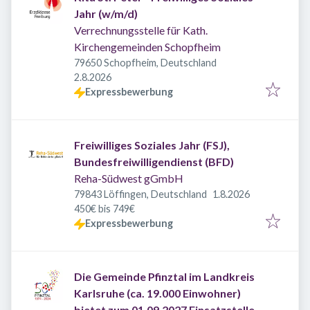
Jahr (w/m/d)
Verrechnungsstelle für Kath.
Kirchengemeinden Schopfheim
79650 Schopfheim, Deutschland
Veröffentlicht
:
2.8.2026
Expressbewerbung
Freiwilliges Soziales Jahr (FSJ),
Bundesfreiwilligendienst (BFD)
Reha-Südwest gGmbH
Veröffentlicht
:
79843 Löffingen, Deutschland
1.8.2026
450€ bis 749€
Expressbewerbung
Die Gemeinde Pfinztal im Landkreis
Karlsruhe (ca. 19.000 Einwohner)
bietet zum 01.09.2027 Einsatzstellen