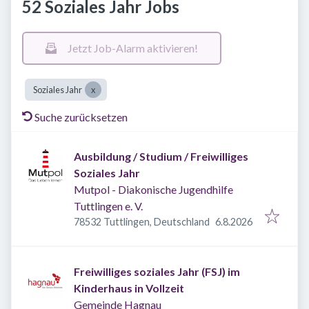
52 Soziales Jahr Jobs
Jetzt Job-Alarm aktivieren!
Soziales Jahr
Suche zurücksetzen
Ausbildung / Studium / Freiwilliges
Soziales Jahr
Mutpol - Diakonische Jugendhilfe
Tuttlingen e. V.
Veröffentlicht
:
78532 Tuttlingen, Deutschland
6.8.2026
Freiwilliges soziales Jahr (FSJ) im
Kinderhaus in Vollzeit
Gemeinde Hagnau