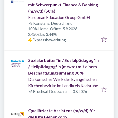
mit Schwerpunkt Finance & Banking
(m/w/d) (50%)
European Education Group GmbH
78 Konstanz, Deutschland
Veröffentlicht
:
100% Home-Office
5.8.2026
2.450€ bis 3.449€
Expressbewerbung
Sozialarbeiter*in / Sozialpädagog*in
/ Heilpädagog*in (m/w/d) mit einem
Beschäftigungsumfang 90 %
Diakonisches Werk der Evangelischen
Kirchenbezirke im Landkreis Karlsruhe
Veröffentlicht
:
76 Bruchsal, Deutschland
3.8.2026
Qualifizierte Assistenz (m/w/d) für
die Kita Bienenkorb