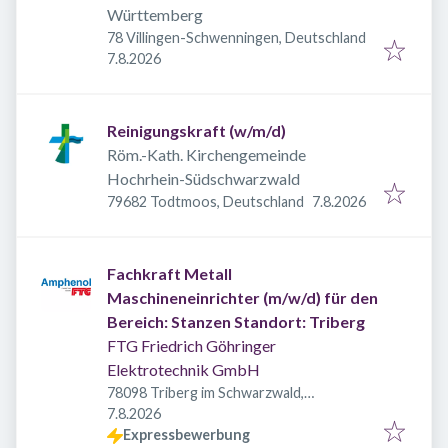
Württemberg
78 Villingen-Schwenningen, Deutschland
Veröffentlicht
:
7.8.2026
Reinigungskraft (w/m/d)
Röm.-Kath. Kirchengemeinde
Hochrhein-Südschwarzwald
Veröffentlicht
:
79682 Todtmoos, Deutschland
7.8.2026
Fachkraft Metall
Maschineneinrichter (m/w/d) für den
Bereich: Stanzen Standort: Triberg
FTG Friedrich Göhringer
Elektrotechnik GmbH
78098 Triberg im Schwarzwald,
Veröffentlicht
:
Deutschland
7.8.2026
Expressbewerbung