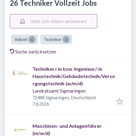
26 Techniker Vollzeit Jobs
Jetzt Job-Alarm aktivieren!
Vollzeit
Techniker
Suche zurücksetzen
Techniker/-in bzw. Ingenieur/-in
Haustechnik/Gebäudetechnik/Verso
rgungstechnik (w/m/d)
Landratsamt Sigmaringen
72488 Sigmaringen, Deutschland
Veröffentlicht
:
7.8.2026
Maschinen- und Anlagenführer
(m/w/d)