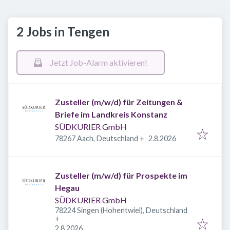
2 Jobs in Tengen
Jetzt Job-Alarm aktivieren!
Zusteller (m/w/d) für Zeitungen &
Briefe im Landkreis Konstanz
SÜDKURIER GmbH
Veröffentlicht
:
78267 Aach, Deutschland
+
2.8.2026
Zusteller (m/w/d) für Prospekte im
Hegau
SÜDKURIER GmbH
78224 Singen (Hohentwiel), Deutschland
+
Veröffentlicht
:
2.8.2026