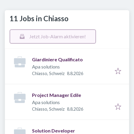
11 Jobs in Chiasso
Jetzt Job-Alarm aktivieren!
Giardiniere Qualificato
Apa solutions
Veröffentlicht
:
Chiasso, Schweiz
8.8.2026
Project Manager Edile
Apa solutions
Veröffentlicht
:
Chiasso, Schweiz
8.8.2026
Solution Developer