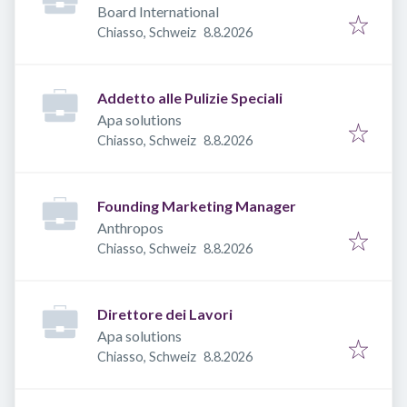
Board International
Veröffentlicht
:
Chiasso, Schweiz
8.8.2026
Addetto alle Pulizie Speciali
Apa solutions
Veröffentlicht
:
Chiasso, Schweiz
8.8.2026
Founding Marketing Manager
Anthropos
Veröffentlicht
:
Chiasso, Schweiz
8.8.2026
Direttore dei Lavori
Apa solutions
Veröffentlicht
:
Chiasso, Schweiz
8.8.2026