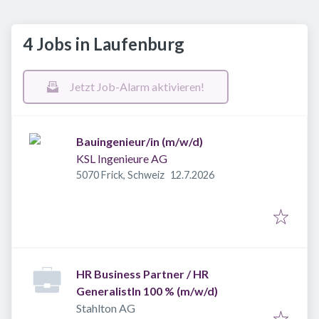
4 Jobs in Laufenburg
Jetzt Job-Alarm aktivieren!
Bauingenieur/in (m/w/d)
KSL Ingenieure AG
Veröffentlicht
:
5070 Frick, Schweiz
12.7.2026
HR Business Partner / HR
GeneralistIn 100 % (m/w/d)
Stahlton AG