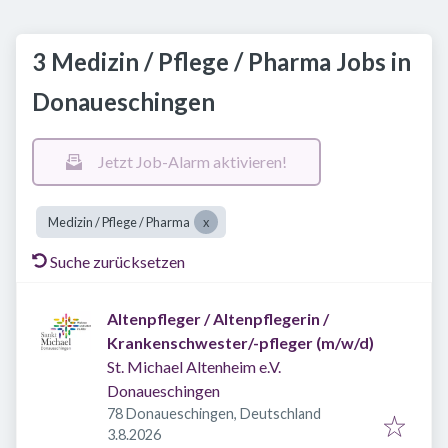
3 Medizin / Pflege / Pharma Jobs in
Donaueschingen
Jetzt Job-Alarm aktivieren!
Medizin / Pflege / Pharma
Suche zurücksetzen
Altenpfleger / Altenpflegerin /
Krankenschwester/-pfleger (m/w/d)
St. Michael Altenheim e.V.
Donaueschingen
78 Donaueschingen, Deutschland
Veröffentlicht
:
3.8.2026